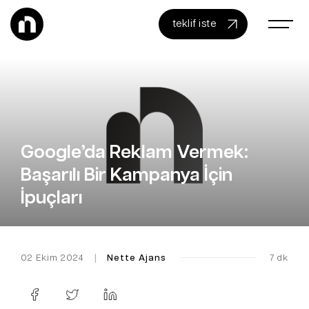
teklif iste
Google’da Reklam Vermek:
Başarılı Bir Kampanya İçin
İpuçları
02 Ekim 2024
|
Nette Ajans
7 dk