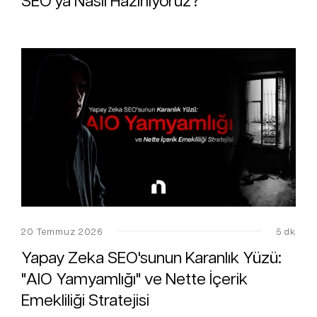
SEO'ya Nasıl Hazırlıyoruz?
20 Temmuz 2026
5 dk
Yapay Zeka SEO'sunun Karanlık Yüzü:
"AIO Yamyamlığı" ve Nette İçerik
Emekliliği Stratejisi