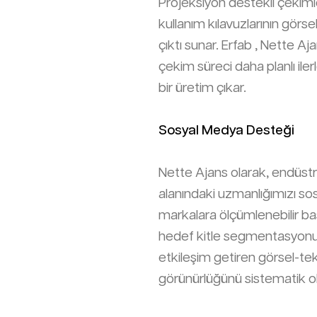
Projeksiyon destekli çekimle
kullanım kılavuzlarının görse
çıktı sunar. Erfab , Nette 
çekim süreci daha planlı ilerl
bir üretim çıkar.
Sosyal Medya Desteği
Nette Ajans olarak, endüstri
alanındaki uzmanlığımızı so
markalara ölçümlenebilir başa
hedef kitle segmentasyonu, 
etkileşim getiren görsel-tek
görünürlüğünü sistematik ola