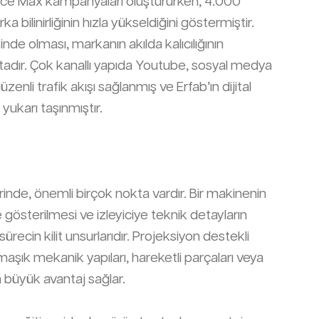
nce Max kampanyaları oluştururken, 4.000
bilinirliğinin hızla yükseldiğini göstermiştir.
inde olması, markanın akılda kalıcılığının
tadır. Çok kanallı yapıda Youtube, sosyal medya
zenli trafik akışı sağlanmış ve Erfab’ın dijital
 yukarı taşınmıştır.
inde, önemli birçok nokta vardır. Bir makinenin
 gösterilmesi ve izleyiciye teknik detayların
sürecin kilit unsurlarıdır. Projeksiyon destekli
maşık mekanik yapıları, hareketli parçaları veya
n büyük avantaj sağlar.