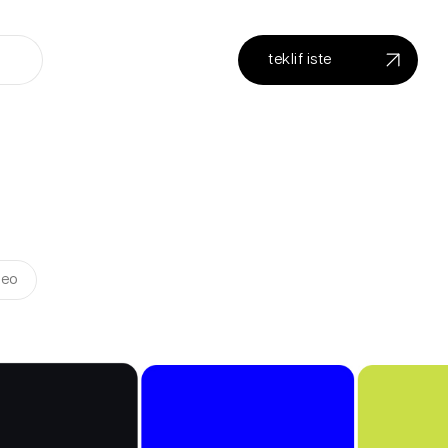
teklif iste
eo