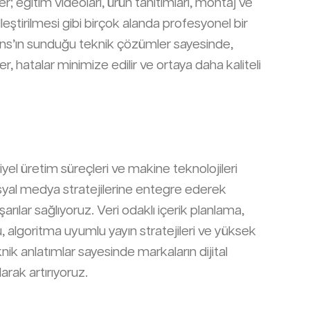
r; eğitim videoları, ürün tanıtımları, montaj ve
lleştirilmesi gibi birçok alanda profesyonel bir
Ajans’ın sunduğu teknik çözümler sayesinde,
er, hatalar minimize edilir ve ortaya daha kaliteli
yel üretim süreçleri ve makine teknolojileri
syal medya stratejilerine entegre ederek
rılar sağlıyoruz. Veri odaklı içerik planlama,
algoritma uyumlu yayın stratejileri ve yüksek
nik anlatımlar sayesinde markaların dijital
rak artırıyoruz.