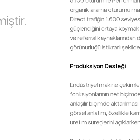
5.100 oturum ile Performa
organik arama oturumu marka 
iştir.
Direct trafiğin 1.600 seviyes
güçlendiğini ortaya koymak
ve referral kaynaklarından dü
görünürlüğü istikrarlı şekilde
Prodüksiyon Desteği
Endüstriyel makine çekimler
fonksiyonlarının net biçimde
anlaşılır biçimde aktarılması 
görsel anlatım, özellikle kar
üretim süreçlerini açıklarke