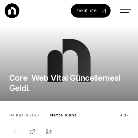
teklif iste
Core Web Vital Güncellemesi
Geldi.
04 Kasım 2024
|
Nette Ajans
4 dk