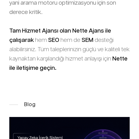
yani arama motoru optimizasyonu için son
derece kritik.
Tam Hizmet Ajansı olan
Nette Ajans
ile
çalışarak
hem
SEO
hem de
SEM
desteği
alabilirsiniz. Tüm taleplerinizin güçlü ve kaliteli tek
kaynaktan karşılandığı hizmet anlayışı için
Nette
ile iletişime geçin.
Blog