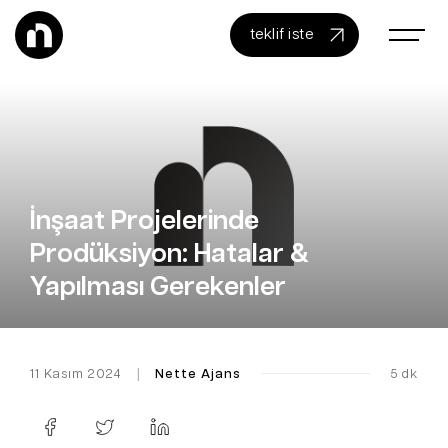
teklif iste
İnşaat Projelerinde
Prodüksiyon: Hatalar &
Yapılması Gerekenler
11 Kasım 2024
|
Nette Ajans
5 dk