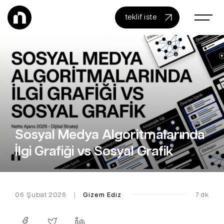
teklif iste
Sosyal Medya Algoritmalarında
İlgi Grafiği vs Sosyal Grafik
06 Şubat 2026
|
Gizem Ediz
7 dk