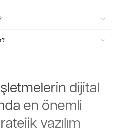
?
ir?
şletmelerin dijital
nda en önemli
ratejik yazılım