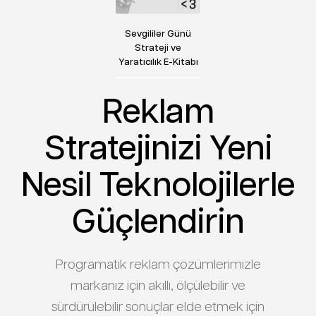
Sevgililer Günü
Strateji ve
Yaratıcılık E-Kitabı
Reklam
Stratejinizi Yeni
Nesil Teknolojilerle
Güçlendirin
Programatik reklam çözümlerimizle
markanız için akıllı, ölçülebilir ve
sürdürülebilir sonuçlar elde etmek için