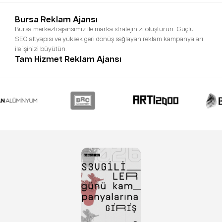
Bursa Reklam Ajansı
Bursa merkezli ajansımız ile marka stratejinizi oluşturun. Güçlü
SEO altyapısı ve yüksek geri dönüş sağlayan reklam kampanyaları
ile işinizi büyütün.
Tam Hizmet Reklam Ajansı
Markanızın tüm ihtiyaçların destek veren tam hizmet reklam ajansı.
Sosyal medya yönetimi, kapsamlı pazarlama çözümleri ve
prodüksiyon çözümlerimiz ile hedeflerinize ulaşın.
İstanbul Reklam Ajansı
İstanbul reklam ajansı olarak şehrin dinamizmini yakalıyor; güçlü
dijital pazarlama stratejileri, etkileyici içerikler ve benzersiz hikaye
anlatımı ile markanıza güçlü etkiler sağlıyoruz.