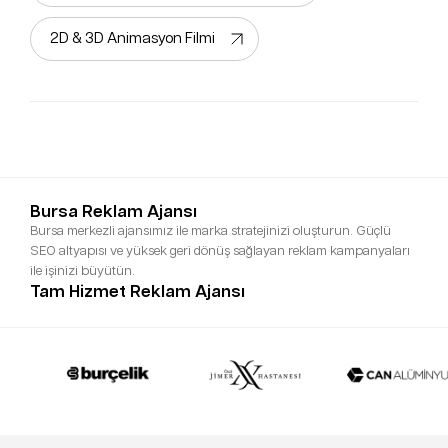
2D & 3D Animasyon Filmi
Bursa Reklam Ajansı
Bursa merkezli ajansımız ile marka stratejinizi oluşturun. Güçlü
SEO altyapısı ve yüksek geri dönüş sağlayan reklam kampanyaları
ile işinizi büyütün.
Tam Hizmet Reklam Ajansı
Markanızın tüm ihtiyaçların destek veren tam hizmet reklam ajansı.
Sosyal medya yönetimi, kapsamlı pazarlama çözümleri ve
prodüksiyon çözümlerimiz ile hedeflerinize ulaşın.
İstanbul Reklam Ajansı
İstanbul reklam ajansı olarak şehrin dinamizmini yakalıyor; güçlü
dijital pazarlama stratejileri, etkileyici içerikler ve benzersiz hikaye
anlatımı ile markanıza güçlü etkiler sağlıyoruz.