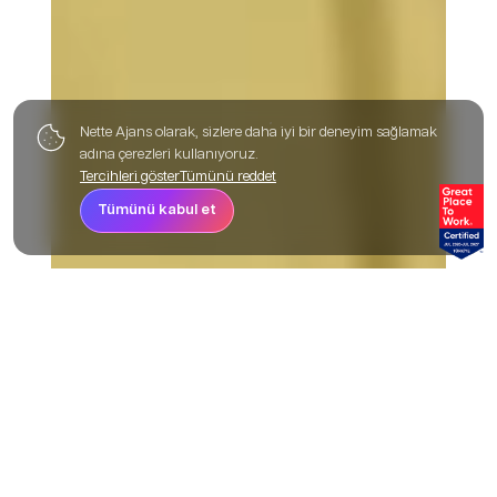
Nette Ajans olarak, sizlere daha iyi bir deneyim sağlamak
adına çerezleri kullanıyoruz.
Tercihleri göster
Tümünü reddet
Tümünü kabul et